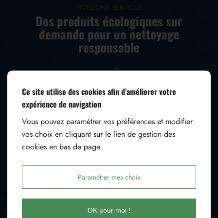
HORIZONS SERVICES
Des produits écologiques sur
demande pour un nettoyage
responsable
Ce site utilise des cookies afin d’améliorer votre
expérience de navigation
Soucieux de l’impact environnemental des produits
d’entretien, nous proposons à nos clients une
gamme de
Vous pouvez paramétrer vos préférences et modifier
produits écologiques sur demande
.
vos choix en cliquant sur le lien de gestion des
cookies en bas de page.
Ces produits, certifiés et respectueux de l’environnement,
permettent de réduire les substances nocives dans les
lieux de travail, notamment pour les secteurs sensibles
Paramétrer mes choix
comme la petite enfance, la restauration ou la santé.
Sur simple demande, nos équipes utilisent des
détergents
OK pour moi !