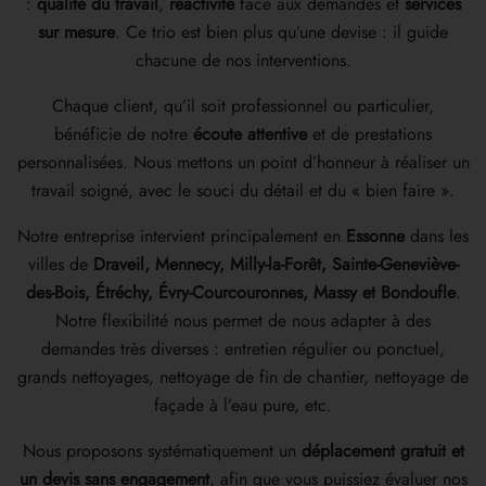
:
qualité du travail
,
réactivité
face aux demandes et
services
sur mesure
. Ce trio est bien plus qu’une devise : il guide
chacune de nos interventions.
Chaque client, qu’il soit professionnel ou particulier,
bénéficie de notre
écoute attentive
et de prestations
personnalisées. Nous mettons un point d’honneur à réaliser un
travail soigné, avec le souci du détail et du « bien faire ».
Notre entreprise intervient principalement en
Essonne
dans les
villes de
Draveil, Mennecy, Milly-la-Forêt, Sainte-Geneviève-
des-Bois, Étréchy, Évry-Courcouronnes, Massy et Bondoufle
.
Notre flexibilité nous permet de nous adapter à des
demandes très diverses : entretien régulier ou ponctuel,
grands nettoyages, nettoyage de fin de chantier, nettoyage de
façade à l’eau pure, etc.
Nous proposons systématiquement un
déplacement gratuit et
un devis sans engagement
, afin que vous puissiez évaluer nos