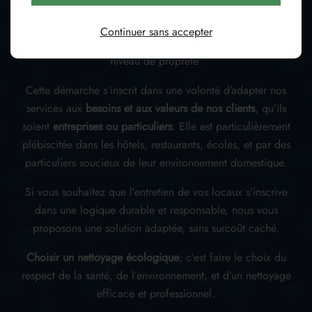
et désinfectants écolabellisés
, efficaces mais doux pour
la planète. Nos méthodes d’entretien limitent le
Continuer sans accepter
gaspillage d’eau et d’énergie, tout en assurant un haut
niveau de propreté.
Cette démarche s’inscrit dans une volonté d’adapter nos
services aux
besoins et aux valeurs de nos clients
, qu’ils
soient
entreprises ou particuliers
. Elle est particulièrement
plébiscitée dans les hôtels, restaurants, écoles, et par des
particuliers soucieux de leur environnement domestique.
Si vous souhaitez que l’entretien de vos locaux s’inscrive
dans une logique durable et responsable, nous vous
proposons une solution adaptée, sans surcoût caché.
Choisir un nettoyage écologique
, c’est faire le choix du
respect de la santé, de l’environnement, et d’un nettoyage
efficace et professionnel.