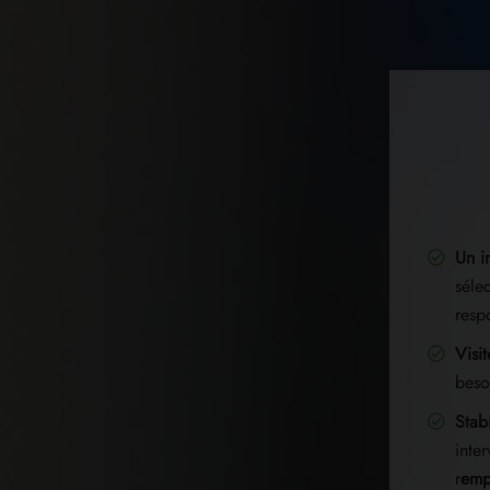
Un i
séle
resp
Visi
beso
Stabi
inte
r
emp