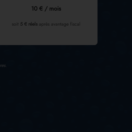
10 € / mois
soit
5 € réels
après avantage fiscal
res.