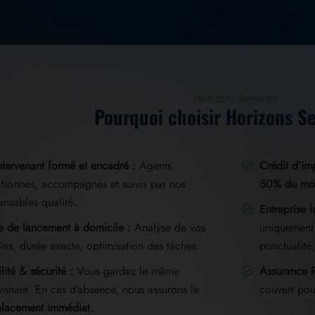
Horizons Services
Pourquoi choisir Horizons Se
ntervenant formé et encadré :
Agents
Crédit d’im
ctionnés, accompagnés et suivis par nos
50% du mo
onsables qualité..
Entreprise l
te de lancement à domicile :
Analyse de vos
uniquement 
ins, durée exacte, optimisation des tâches.
ponctualité,
lité & sécurité :
Vous gardez le même
Assurance R
rvenant. En cas d’absence, nous assurons le
couvert pou
lacement immédiat.